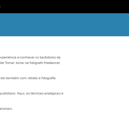
☰
s
experiência e conhecer os bastidores da
 de Tomar, torna-se fotógrafo freelancer,
ndo também com retrato e fotografia
uotidiano. Aqui, as técnicas analógicas e
acionais.