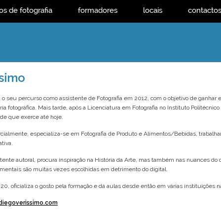
os de fotografia
formadores
locais
contacto
ssimo
u o seu percurso como assistente de Fotografia em 2012, com o objetivo de ganhar 
ria fotográfica. Mais tarde, após a Licenciatura em Fotografia no Instituto Politécnico
ade que exerce até hoje.
ialmente, especializa-se em Fotografia de Produto e Alimentos/Bebidas, trabalha
ativa.
tente autoral, procura inspiração na História da Arte, mas também nas nuances do q
mentais são muitas vezes escolhidas em detrimento do digital.
0, oficializa o gosto pela formação e dá aulas desde então em várias instituições n
iegoverissimo.com