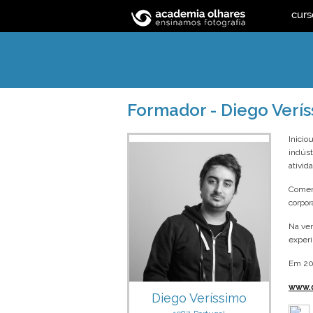
curs
Formador - Diego Verí
Inicio
indúst
ativid
Comerc
corpor
Na ver
experi
Em 202
www.d
Diego Veríssimo